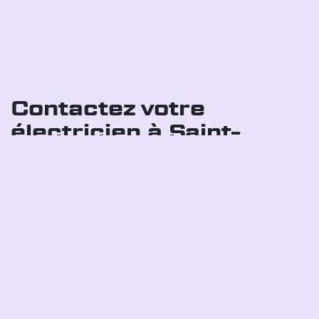
Contactez votre
électricien à Saint-
Germain-Du-Crioult
Faites confiance à notre équipe pour tous
vos besoins électriques à
Saint-Germain-
Du-Crioult
. Nous vous proposons des
devis gratuits et transparents pour vos
projets, qu'il s'agisse de nouvelles
installations, de dépannages ou de mises
aux normes. Appelez-nous dès aujourd'hui
pour planifier une intervention avec un