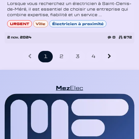
Lorsque vous recherchez un électricien à Saint-Denis-
de-Méré, il est essentiel de choisir une entreprise qui
combine expertise, fiabilité et un service ...
URGENT
Ville
Électricien à proximité
2 nov. 2024
0
672
1
2
3
4
Mez
Elec