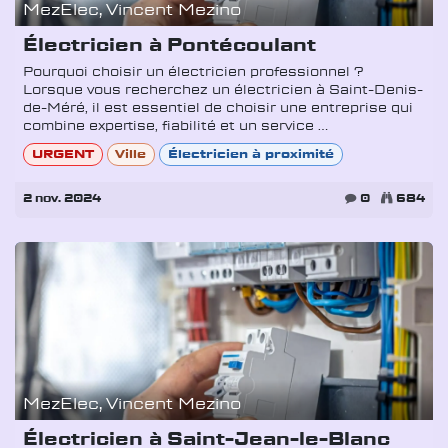
MezElec, Vincent Mezino
Électricien à Pontécoulant
Pourquoi choisir un électricien professionnel ?
Lorsque vous recherchez un électricien à Saint-Denis-
de-Méré, il est essentiel de choisir une entreprise qui
combine expertise, fiabilité et un service ...
URGENT
Ville
Électricien à proximité
2 nov. 2024
0
684
MezElec, Vincent Mezino
Électricien à Saint-Jean-le-Blanc